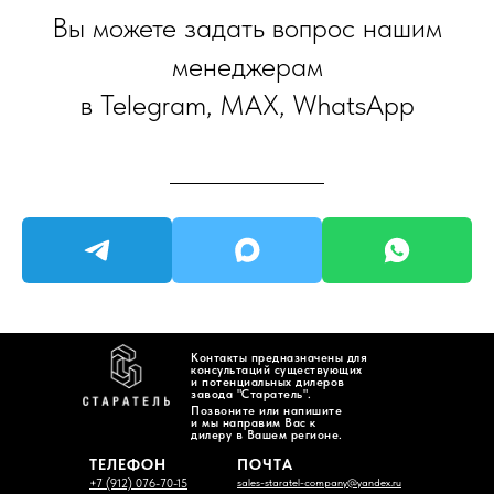
Вы можете задать вопрос нашим
менеджерам
в Telegram, MAX, WhatsApp
Контакты предназначены для
консультаций существующих
и потенциальных дилеров
завода "Старатель".
Позвоните или напишите
и мы направим Вас к
дилеру в Вашем регионе.
ТЕЛЕФОН
ПОЧТА
sales-staratel-company@yandex.ru
+7 (912) 076-70-15