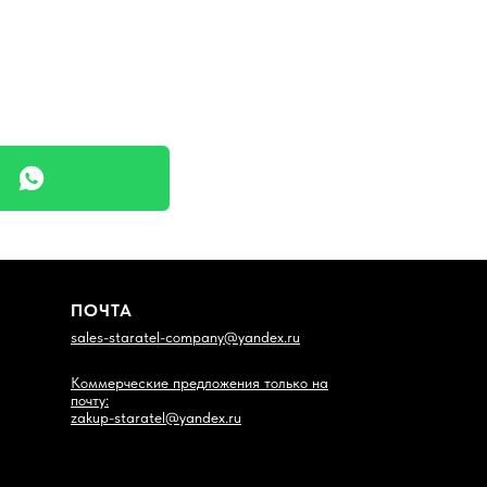
ПОЧТА
sales-staratel-company@yandex.ru
Коммерческие предложения только на
почту:
zakup-staratel@yandex.ru