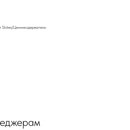
й Slotex/Ценникодержатели.
неджерам