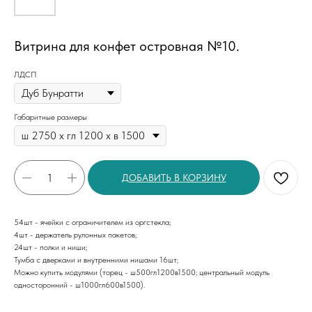
Витрина для конфет островная №10.
ЛДСП
Габаритные размеры
ДОБАВИТЬ В КОРЗИНУ
54шт - ячейки с ограничителем из оргстекла;
4шт - держатель рулонных пакетов;
24шт - полки и ниши;
Тумба с дверками и внутренними нишами 16шт;
Можно купить модулями (торец - ш500гл1200в1500; центральный модуль
односторонний - ш1000гл600в1500).